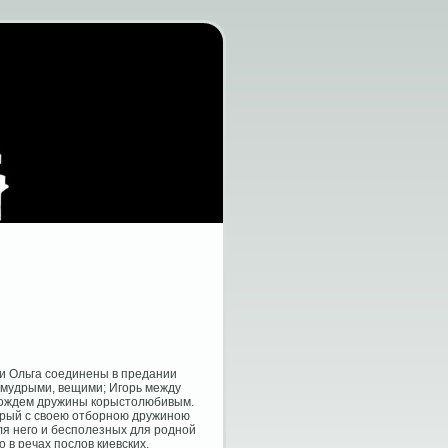
 и Ольга соединены в предании
 мудрыми, вещими; Игорь между
вождем дружины корыстолюбивым.
торый с своею отборною дружиною
ля него и бесполезных для родной
 в речах послов киевских,