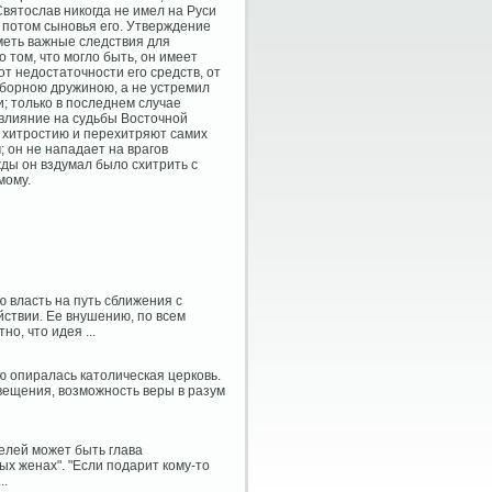
Святослав никогда не имел на Руси
, потом сыновья его. Утверждение
иметь важные следствия для
 том, что могло быть, он имеет
от недостаточности его средств, от
отборною дружиною, а не устремил
; только в последнем случае
влияние на судьбы Восточной
 хитростию и перехитряют самих
 он не нападает на врагов
ажды он вздумал было схитрить с
мому.
 власть на путь сближения с
ствии. Ее внушению, по всем
о, что идея ...
ю опиралась католическая церковь.
свещения, возможность веры в разум
елей может быть глава
х женах". "Если подарит кому-то
..