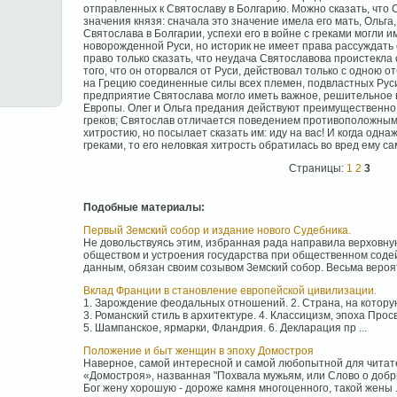
отправленных к Святославу в Болгарию. Можно сказать, что 
значения князя: сначала это значение имела его мать, Ольга
Святослава в Болгарии, успехи его в войне с греками могли 
новорожденной Руси, но историк не имеет права рассуждать о
право только сказать, что неудача Святославова проистекла 
того, что он оторвался от Руси, действовал только с одною 
на Грецию соединенные силы всех племен, подвластных Руси
предприятие Святослава могло иметь важное, решительное 
Европы. Олег и Ольга предания действуют преимущественно
греков; Святослав отличается поведением противоположным;
хитростию, но посылает сказать им: иду на вас! И когда одн
греками, то его неловкая хитрость обратилась во вред ему са
Страницы:
1
2
3
Подобные материалы:
Первый Земский собор и издание нового Судебника.
Не довольствуясь этим, избранная рада направила верховную
обществом и устроения государства при общественном содей
данным, обязан своим созывом Земский собор. Весьма вероятн
Вклад Франции в становление европейской цивилизации.
1. Зарождение феодальных отношений. 2. Страна, на котору
3. Романский стиль в архитектуре. 4. Классицизм, эпоха Про
5. Шампанское, ярмарки, Фландрия. 6. Декларация пр ...
Положение и быт женщин в эпоху Домостроя
Наверное, самой интересной и самой любопытной для читат
«Домостроя», названная "Похвала мужьям, или Слово о добры
Бог жену хорошую - дороже камня многоценного, такой жены .