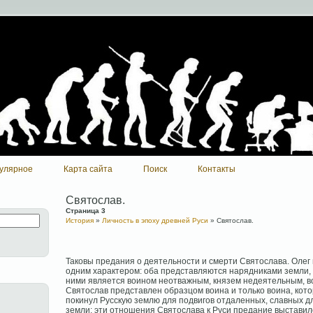
улярное
Карта сайта
Поиск
Контакты
Святослав.
Страница 3
История
»
Личность в эпоху древней Руси
» Святослав.
Таковы предания о деятельности и смерти Святослава. Олег
одним характером: оба представляются нарядниками земли,
ними является воином неотважным, князем недеятельным, 
Святослав представлен образцом воина и только воина, ко
покинул Русскую землю для подвигов отдаленных, славных д
земли; эти отношения Святослава к Руси предание выставило