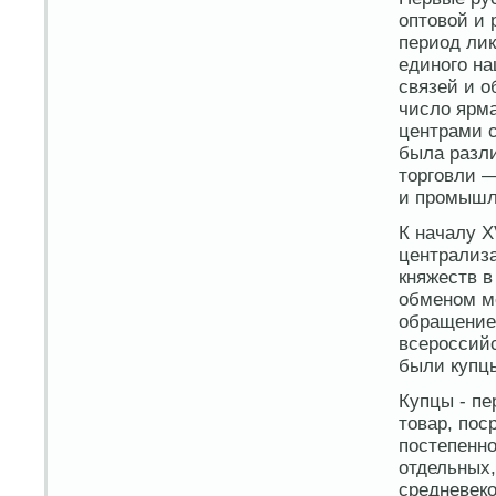
оптовой и 
период ли
единого на
связей и о
число ярм
центрами 
была разли
торговли —
и промышле
К началу X
централиза
княжеств 
обменом м
обращение
всероссийс
были купц
Купцы - п
товар, пос
постепенно
отдельных,
средневеко