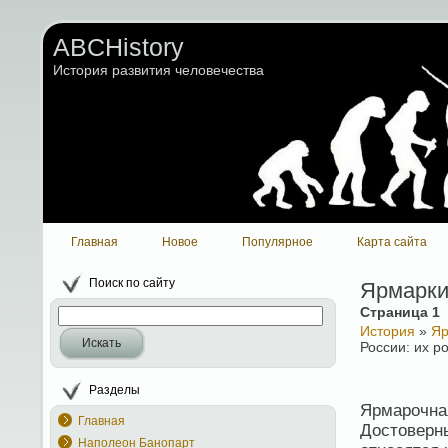
ABCHistory
История развития человечества
Главная
Новое
Популярное
Карта сайта
Поиск по сайту
Ярмарки 
Страница 1
История
»
Яр
Искать
России: их р
Разделы
Ярмарочная
Главная
Достоверны
Наполеон Банопарт