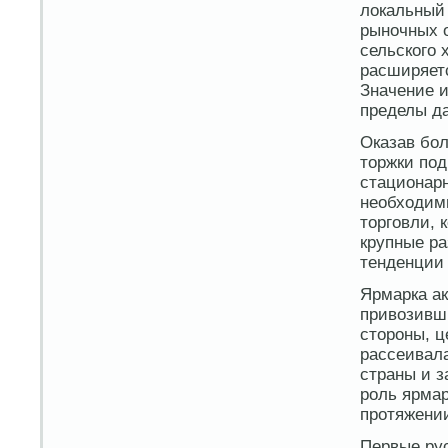
локальный 
рыночных о
сельского 
расширяетс
Значение и
пределы д
Оказав бол
торжки по
стационар
необходим
торговли,
крупные ра
тенденции 
Ярмарка а
привозивши
стороны, ц
рассеивал
страны и з
роль ярмар
протяжении
Первые ру