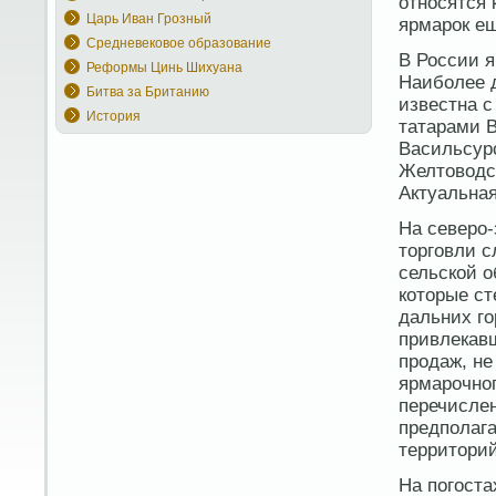
относятся 
Царь Иван Грозный
ярмарок ещ
Средневековое образование
В России 
Реформы Цинь Шихуана
Наиболее д
Битва за Британию
известна с
История
татарами В
Васильсурс
Желтоводс
Актуальна
На северо-
торговли с
сельской о
которые ст
дальних го
привлекавш
продаж, не
ярмарочног
перечисле
предполага
территорий
На погоста