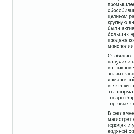
промышлен
обособивш
целиком ра
крупную в
были акти
больших яр
продажа ко
монополии
Особенно 
получили в
возникнове
значительн
ярмарочной
всячески с
эта форма 
товарообор
торговых с
В регламен
магистрат 
городах и 
водяной хо