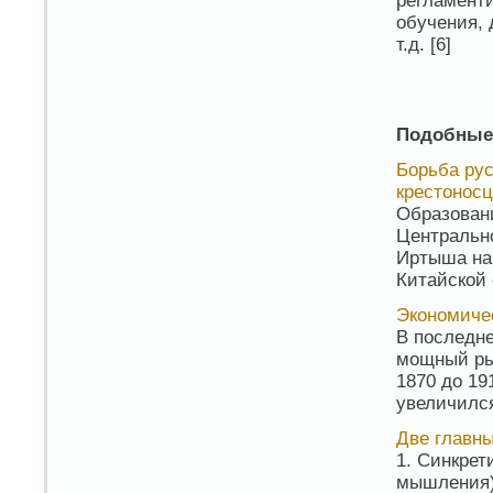
регламент
обучения, 
т.д. [6]
Подобные
Борьба рус
крестоносца
Образовани
Центрально
Иртыша на
Китайской 
Экономиче
В последне
мощный ры
1870 до 19
увеличился 
Две главны
1. Синкре
мышления).