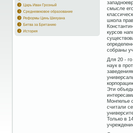
западноев
Царь Иван Грозный
смысле ег
Средневековое образование
классическ
Реформы Цинь Шихуана
школа прав
Битва за Британию
Константин
История
курсов нап
существов
определен
собраны уч
Для 20 - го
наук в пр
заведениям
универсаль
корпорацию
Эти объед
интересам
Монпелье с
считали се
университе
Только в 1
учреждение