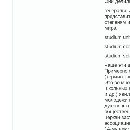
Они делил
генеральны
представи
степеням и
мира.
studium uni
studium c
studium sol
Чаще эти ш
Примерно с
(термин за
Это во мно
школьных 
и др.) яви
молодежи и
духовенств
обществен
церкви зас
ассоциации
14-му веку