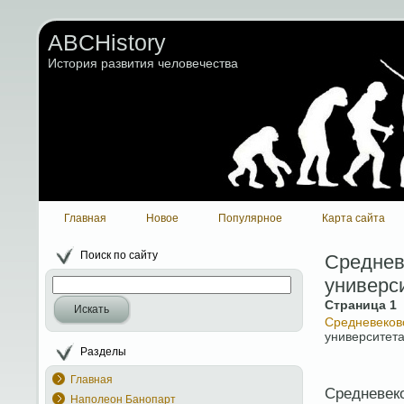
ABCHistory
История развития человечества
Главная
Новое
Популярное
Карта сайта
Поиск по сайту
Среднев
универс
Страница 1
Искать
Средневеков
университет
Разделы
Главная
Средневеко
Наполеон Банопарт