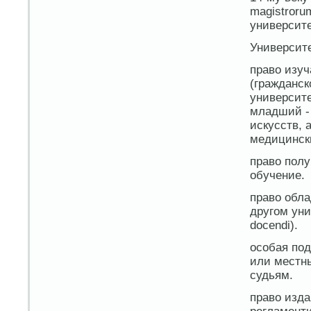
magistroru
университе
Университе
право изуч
(гражданск
университе
младший - 
искусств, 
медицински
право пол
обучение.
право обла
другом уни
docendi).
особая под
или местн
судьям.
право изда