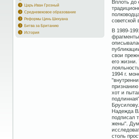
Вплоть до 
Царь Иван Грозный
традицион
Средневековое образование
полководца
Реформы Цинь Шихуана
советской 
Битва за Британию
В 1989-199
История
фрагменты 
описывалас
публикаци
свои прежн
его жизни.
лояльность
1994 г. мо
"внутренни
признанию 
хот и пыта
подлинная"
Брусилову.
Надежда Вл
подписал т
жены". Дум
исследоват
столь прос