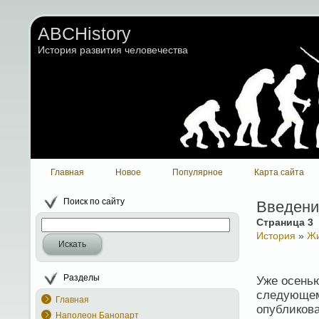
ABCHistory
История развития человечества
Главная
Новое
Популярное
Карта сайта
Поиск по сайту
Введени
Страница 3
История
»
Жи
Искать
Разделы
Уже осенью
следующем
Главная
опубликова
Наполеон Банопарт