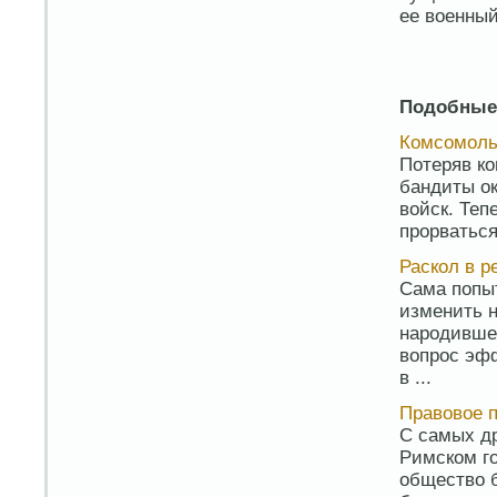
ее военный
Подобные
Комсомольс
Потеряв ко
бандиты о
войск. Теп
прорваться
Раскол в 
Сама попы
изменить 
народивше
вопрос эф
в ...
Правовое 
С самых др
Римском го
общество 