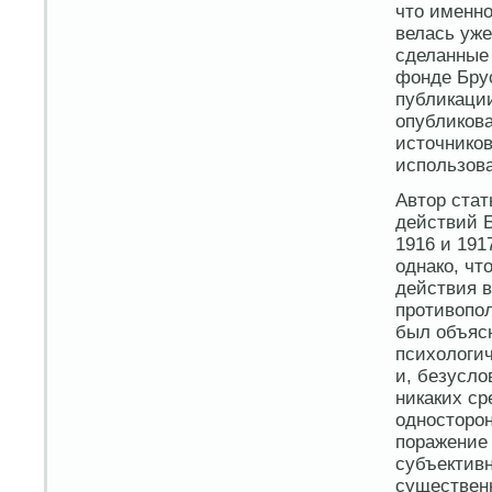
что именно
велась уже
сделанные 
фонде Бру
публикации
опубликова
источников
использов
Автор стат
действий Б
1916 и 191
однако, чт
действия 
противопо
был объяс
психологич
и, безуслов
никаких ср
односторон
поражение 
субъективн
существен