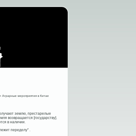
» Аграрные мероприятия в Китае
 получают землю, престарелые
мля возвращается [государству].
тся в наличии.
лежит переделу" .