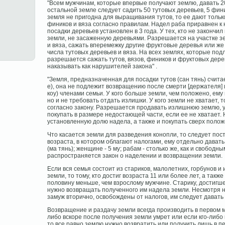
"Всем мужчинам, которые впервые получают землю, давать 20
остальной земле следует садить 50 тутовых деревьев, 5 фин
земля не пригодна для выращивания тутов, то ее дают только
фиников и вяза согласно правилам. Надел раба приравнен к
посадки деревьев установлен в 3 года. У тех, кто не закончил
земли, не засаженную деревьями. Разрешается на участке з
и вяза, сажать вперемежку другие фруктовые деревья или ж
числа тутовых деревьев и вяза. На всех землях, которые по
разрешается сажать тутов, вязов, фиников и фруктовых дер
наказывать как нарушителей закона" .
"Земля, предназначенная для посадки тутов (сан тянь) счи
е), она не подлежит возвращению после смерти [держателя] 
коу) членами семьи. У кого больше земли, чем положено, ему
но и не требовать отдать излишки. У кого земли не хватает, 
согласно закону. Разрешается продавать излишнюю землю, у
покупать в размере недостающей части, если ее не хватает.
установленную долю надела, а также и покупать сверх поло
Что касается земли для разведения конопли, то следует пост
возраста, в котором облагают налогами, ему отдельно давать
(ма тянь); женщине - 5 му; рабам - столько же, как и свобод
распространяется закон о наделении и возвращении земли.
Если вся семья состоит из стариков, малолетних, горбунов и
земли, то тому, кто достиг возраста 11 или более лет, а также
половину меньше, чем взрослому мужчине. Старику, достигш
нужно возвращать полученного им надела земли. Несмотря н
замуж вторично, освобождены от налогов, им следует дават
Возвращение и раздачу земли всегда производить в первом ме
либо вскоре после получения земли умрет или если кго-либо 
то все равно землю нужно возвратить или получить лишь в п