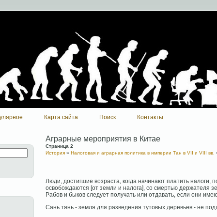
улярное
Карта сайта
Поиск
Контакты
Аграрные мероприятия в Китае
Страница 2
История
»
Налоговая и аграрная политика в империи Тан в VII и VIII вв.
Люди, достигшие возраста, когда начинают платить налоги,
освобождаются [от земли и налога], со смертью держателя зе
Рабов и быков следует получать или отдавать, если они имею
Сань тянь - земля для разведения тутовых деревьев - не под