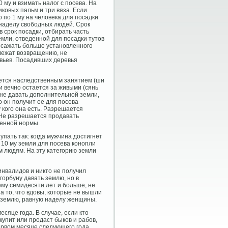
 му и взимать налог с посева. На
иковых пальм и три вяза. Если
 по 1 му на человека для посадки
 наделу свободных людей. Срок
 в срок посадки, отбирать часть
емли, отведенной для посадки тутов
е сажать больше установленного
длежат возвращению, не
евьев. Посадивших деревья
тается наследственным занятием (ши
и вечно остается за живыми (сянь
 не давать дополнительной земли,
то он получит ее для посева
 кого она есть. Разрешается
 Не разрешается продавать
женной нормы.
упать так: когда мужчина достигнет
 10 му земли для посева конопли
ным людям. На эту категорию земли
 инвалидов и никто не получил
 горбуну давать землю, но в
ему семидесяти лет и больше, не
а то, что вдовы, которые не вышли
ь землю, равную наделу женщины.
сяце года. В случае, если кто-
купит или продаст быков и рабов,
ервом месяце следующего года .