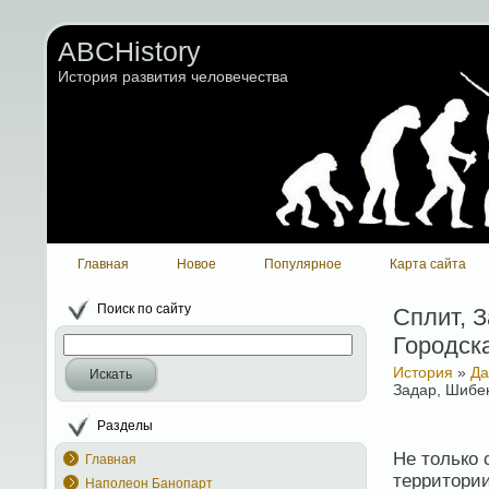
ABCHistory
История развития человечества
Главная
Новое
Популярное
Карта сайта
Поиск по сайту
Сплит, З
Городск
История
»
Да
Искать
Задар, Шибени
Разделы
Не только 
Главная
территори
Наполеон Банопарт