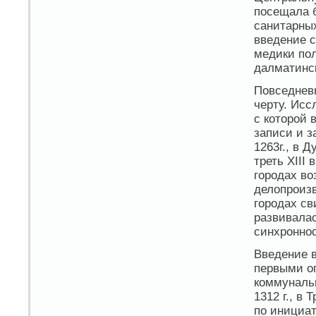
посещала б
санитарных
введение 
медики по
далматинск
Повседнев
черту. Исс
с которой 
записи и з
1263г., в Д
треть XIII
городах во
делопроизв
городах св
развивалас
синхронно
Введение в
первыми о
коммунальн
1312 г., в 
по инициа