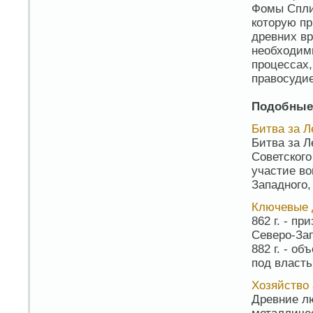
Фомы Спли
которую пр
древних вр
необходимы
процессах,
правосуди
Подобные
Битва за Л
Битва за Л
Советского
участие во
Западного,
Ключевые 
862 г. - п
Северо-Зап
882 г. - о
под властью
Хозяйство
Древние лю