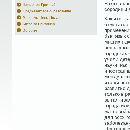
Разительны
Царь Иван Грозный
середины X
Средневековое образование
Реформы Цинь Шихуана
Как итог р
отметить с
Битва за Британию
применени
История
был язык 
многих пок
венчавших
городских 
учили дете
науки, как
иностранн
междунаро
итальянски
развитие д
только в р
выталкивал
города ил
массовой м
для всех г
заболеван
Центральн