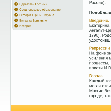
Россия).
Царь Иван Грозный
Средневековое образование
Подобные
Реформы Цинь Шихуана
Введение.
Битва за Британию
Екатерина 
История
Ангальт-Це
1796). Род
удостоивша
Репрессии 
На фоне зн
усиления 
процессы,
власти И.В
Города.
Каждый гор
могли отси
Многие боя
городе, так