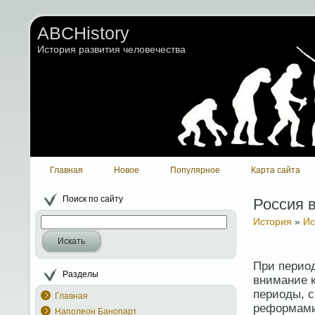
ABCHistory
История развития человечества
Главная
Новое
Популярное
Карта сайта
Поиск по сайту
Россия 
История
»
Ис
Искать
При период
Разделы
внимание к
периоды, 
Главная
реформами 
Наполеон Банопарт