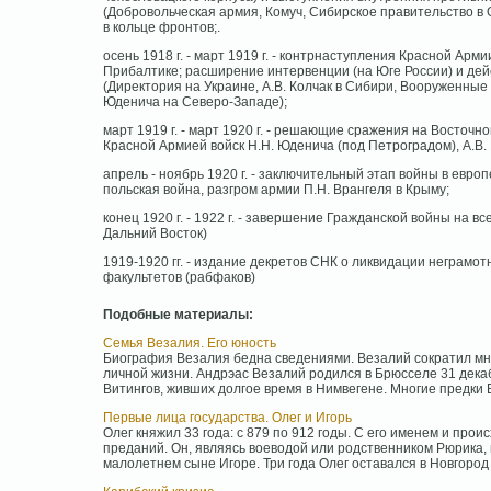
(Добровольческая армия, Комуч, Сибирское правительство в О
в кольце фронтов;.
осень 1918 г. - март 1919 г. - контрнаступления Красной Арм
Прибалтике; расширение интервенции (на Юге России) и дей
(Директория на Украине, А.В. Колчак в Сибири, Вооруженные 
Юденича на Северо-Западе);
март 1919 г. - март 1920 г. - решающие сражения на Восточ
Красной Армией войск Н.Н. Юденича (под Петроградом), А.В. 
апрель - ноябрь 1920 г. - заключительный этап войны в европ
польская война, разгром армии П.Н. Врангеля в Крыму;
конец 1920 г. - 1922 г. - завершение Гражданской войны на 
Дальний Восток)
1919-1920 гг. - издание декретов СНК о ликвидации неграмот
факультетов (рабфаков)
Подобные материалы:
Семья Везалия. Его юность
Биография Везалия бедна сведениями. Везалий сократил мно
личной жизни. Андрэас Везалий родился в Брюсселе 31 декаб
Витингов, живших долгое время в Нимвегене. Многие предки В
Первые лица государства. Олег и Игорь
Олег княжил 33 года: с 879 по 912 годы. С его именем и прои
преданий. Он, являясь воеводой или родственником Рюрика, н
малолетнем сыне Игоре. Три года Олег оставался в Новгород .