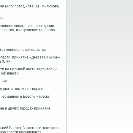
тва (Апр: повод нота П.Н.Милюкова,
ий
оруженное восстание; проведение
 власти»; выступление генерала
 Временного правительства
 власти, принятие «Декрета о мире»
в (СНК)
асти на большей части территории
кой власти
ания
ударства, школы от церкви
и Германией в Брест-Литовске
ве и других городах принятие
льний Восток, Закавказье, восстание
иков власти большевиков