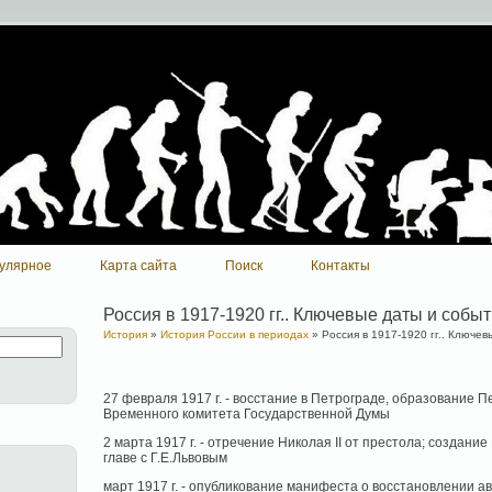
улярное
Карта сайта
Поиск
Контакты
Россия в 1917-1920 гг.. Ключевые даты и собы
История
»
История России в периодах
» Россия в 1917-1920 гг.. Ключев
27 февраля 1917 г. - восстание в Петрограде, образование П
Временного комитета Государственной Думы
2 марта 1917 г. - отречение Николая II от престола; создани
главе с Г.Е.Львовым
март 1917 г. - опубликование манифеста о восстановлении 