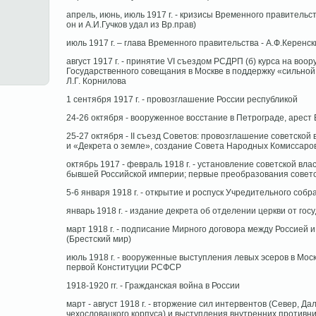
апрель, июнь, июль 1917 г. - кризисы Временного правительс
он и А.И.Гучков удал из Вр.прав)
июль 1917 г. – глава Временного правительства - А.Ф.Керенск
август 1917 г. - принятие VI съездом РСДРП (б) курса на во
Государственного совещания в Москве в поддержку «сильной
Л.Г. Корнилова
1 сентября 1917 г. - провозглашение России республикой
24-26 октября - вооруженное восстание в Петрограде, арест
25-27 октября - II съезд Советов: провозглашение советской
и «Декрета о земле», создание Совета Народных Комиссаро
октябрь 1917 - февраль 1918 г. - установление советской вл
бывшей Российской империи; первые преобразования советс
5-6 января 1918 г. - открытие и роспуск Учредительного собр
январь 1918 г. - издание декрета об отделении церкви от гос
март 1918 г. - подписание Мирного договора между Россией 
(Брестский мир)
июль 1918 г. - вооруженные выступления левых эсеров в Моск
первой Конституции РСФСР
1918-1920 гг. - Гражданская война в России
март - август 1918 г. - вторжение сил интервентов (Север, Да
чехословацкого корпуса) и выступления внутренних противн