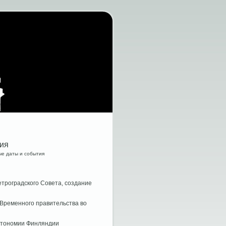
тия
ые даты и события
етроградского Совета, создание
е Временного правительства во
автономии Финляндии