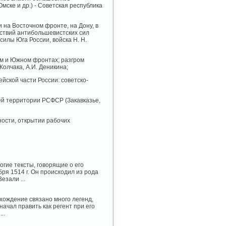
мске и др.) - Советская республика
ии на Восточном фронте, на Дону, в
ствий антибольшевистских сил
силы Юга России, войска Н. Н.
ном и Южном фронтах; разгром
Колчака, А.И. Деникина;
ейской части России: советско-
всей территории РСФСР (Закавказье,
ности, открытии рабочих
гие тексты, говорящие о его
ря 1514 г. Он происходил из рода
езали ...
схождение связано много легенд,
ачал править как регент при его
..