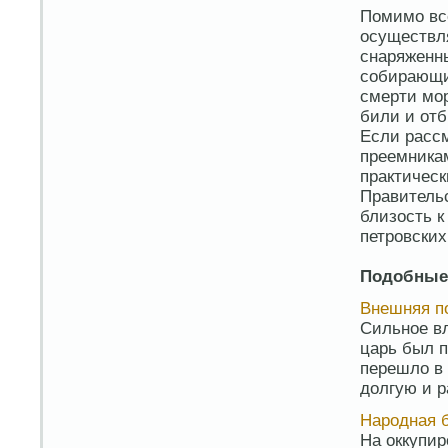
Помимо все
осуществл
снаряженн
собирающи
смерти мор
били и отб
Если расс
преемникам
практическ
Правительс
близость 
петровски
Подобные
Внешняя п
Сильное вл
царь был п
перешло в 
долгую и р
Народная б
На оккупи