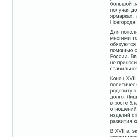
большой р
получая до
ярмарках, 
Новгорода 
Для пополн
многими то
обязуются 
помощью о
России. Вв
не приноси
стабильнос
Конец XVII
политическ
родовитую
долго. Лиш
в росте бл
отношений
изделий с
развития к
В XVII в. 