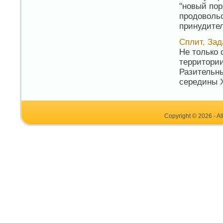
"новый пор
продовольс
принудител
Сплит, Зад
Не только 
территори
Разительны
середины X
Copyright © 2026 - Al