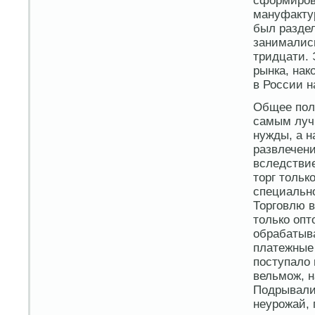
сформиров
мануфактур
был раздел
занимались
тридцати. 
рынка, нак
в России н
Общее поло
самым луч
нужды, а н
развлечени
вследстви
торг только
специально
Торговлю в
только опт
обрабатыва
платежные 
поступало 
вельмож, н
Подрывали 
неурожай, 