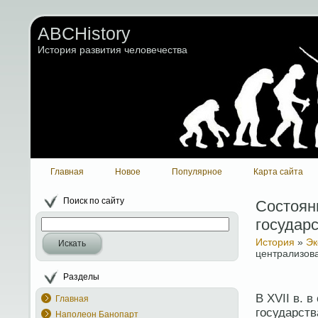
ABCHistory
История развития человечества
Главная
Новое
Популярное
Карта сайта
Поиск по сайту
Состоян
государс
История
»
Эк
Искать
централизова
Разделы
В XVII в. 
Главная
государств
Наполеон Банопарт