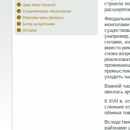
строили по
Царь Иван Грозный
расширяла
Средневековое образование
Реформы Цинь Шихуана
Феодальная
монголами 
Битва за Британию
существов
История
(например,
силами, из
вместо ре
снова возр
реализоват
проживающ
промыслом,
уходить на
Важной час
явилось кр
К XVII в. 
слияния о
обмена тов
Вследстви
районами ц