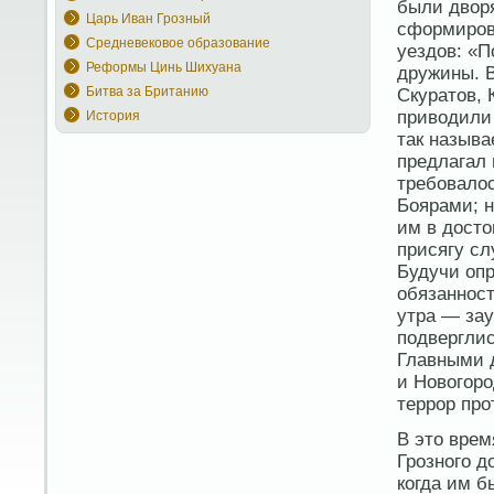
были дворя
Царь Иван Грозный
сформирова
Средневековое образование
уездов: «П
Реформы Цинь Шихуана
дружины. 
Битва за Британию
Скуратов, 
приводили
История
так называ
предлагал 
требовалос
Боярами; н
им в досто
присягу сл
Будучи оп
обязанност
утра — зау
подверглис
Главными д
и Новогоро
террор про
В это врем
Грозного д
когда им б