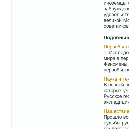
иноземцы б
заблужден
удовольств
великой М
советников
Подобные
Первобытна
1. Исследо
мира в пер
Феномены п
первобытно
Наука и те
В первой п
которых уч
Русское г
экспедицию
Нашестви
Прошло все
судьбы рус
кок полага