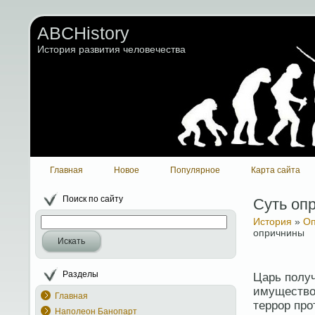
ABCHistory
История развития человечества
Главная
Новое
Популярное
Карта сайта
Поиск по сайту
Суть оп
История
»
Оп
опричнины
Искать
Разделы
Царь получ
имущество
Главная
террор про
Наполеон Банопарт