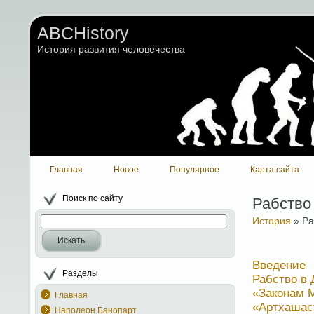
ABCHistory
История развития человечества
Главная
Новое
Популярное
Карта сайта
Поиск по сайту
Рабство
История
» Ра
Искать
Введение
Разделы
Рабство в
«Законам 
Главная
«Артхашаст
Наполеон Банопарт