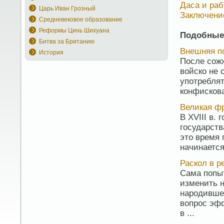
Даса и раб
Царь Иван Грозный
Заключени
Средневековое образование
Реформы Цинь Шихуана
Подобные
Битва за Британию
Внешняя п
История
После сожж
войско не 
употреблят
конфискова
Великая ф
В XVIII в.
государств
это время 
начинается
Раскол в 
Сама попы
изменить 
народивше
вопрос эф
в ...