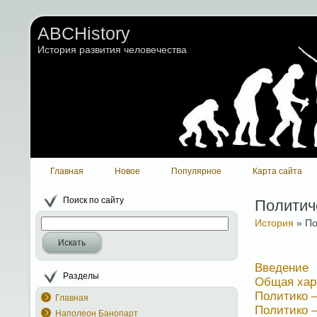
ABCHistory
История развития человечества
Главная
Новое
Популярное
Карта сайта
Поиск по сайту
Политич
История
» По
Искать
Введение
Разделы
Общая хар
Политико –
Главная
Политико 
Наполеон Банопарт