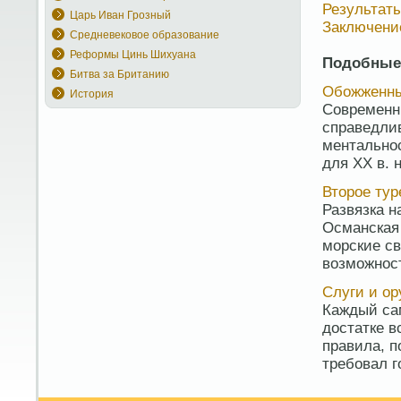
Результат
Царь Иван Грозный
Заключени
Средневековое образование
Реформы Цинь Шихуана
Подобные
Битва за Британию
Обожженны
История
Современн
справедлив
ментально
для XX в. 
Второе тур
Развязка н
Османская
морские св
возможност
Слуги и о
Каждый са
достатке в
правила, п
требовал г