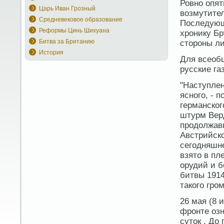
Ровно опят
Царь Иван Грозный
возмутител
Средневековое образование
Последующ
Реформы Цинь Шихуана
хронику Бр
Битва за Британию
стороны л
История
Для всеоб
русские га
"Наступлен
ясного, - 
германског
штурм Вер
продолжавш
Австрийско
сегодняшне
взято в пл
орудий и б
битвы 1914
такого гро
26 мая (8 
фронте оз
суток . До