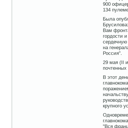
900 офицер
134 пулеме
Была опубл
Брусилова
Вам фронта
гордости 
сердечную 
на генерал
Россия".
29 мая (II
почтенных 
В этот ден
главнокома
поражение
начальств
руководст
крупного у
Одновреме
главноком
"Вся франц