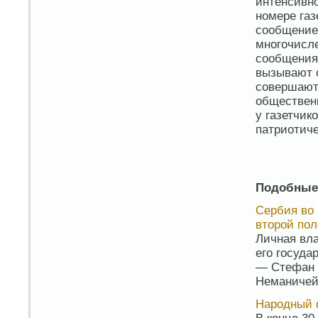
интенсивно
номере газ
сообщение 
многочисле
сообщения
вызывают о
совершают
обществен
у газетчик
патриотиче
Подобные
Сербия во 
второй пол
Личная вла
его госуд
— Стефан 
Неманичей,
Народный 