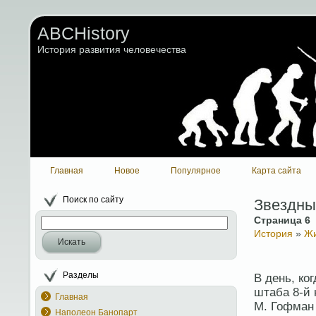
ABCHistory
История развития человечества
Главная
Новое
Популярное
Карта сайта
Поиск по сайту
Звездны
Страница 6
История
»
Жи
Искать
Разделы
В день, ко
штаба 8-й
Главная
М. Гофман 
Наполеон Банопарт