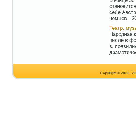
В конце 30
становится
себе Австр
немцев - 2
Театр, муз
Народная к
числе в фо
в. появили
драматичес
Copyright © 2026 - Al