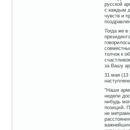
русской ар
с каждым 
чувств и п
поздравлен
Тогда же в
президента
говорилось
совместны
толчок к о
счастливом
за Вашу ар
31 мая (13
наступлени
"Наши арм
недели дос
нибудь мо
позиций. 
не метрами
расстояния
важнейших 