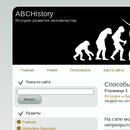
ABCHistory
История развития человечества
Главная
Новое
Популярное
Карта сайта
Поиск по сайту
Способы
Страница 1
История
»
Бе
Искать
людей на се
Разделы
На селе мо
Главная
неприкрыт
Наполеон Банопарт