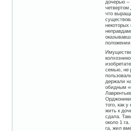
дочерью – 
четвертом 
что выращ
существов
некоторых 
неправдами
оказывавш
положении
Имуществе
колхознико
изобретате
семью, не 
пользовали
держали на
обидным «
Лаврентьев
Орджоники
того, как 
жить к доч
сдала. Так
около 1 га
га, жил вм