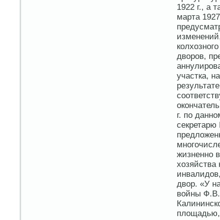
1922 г., а
марта 1927
предусмат
изменений
колхозного
дворов, пр
аннулирова
участка, н
результате
соответств
окончатель
г. по данн
секретарю 
предложенн
многочисле
жизненно в
хозяйства 
инвалидов,
двор. «У н
войны Ф.В.
Калининско
площадью, 