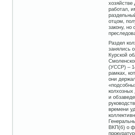
хозяйстве 
работал, и
раздельный
отцом, пол
закону, но
преследов
Раздел кол
занялись о
Курской об
Смоленской
(УССР) – 1
рамках, ко
они держал
«подсобны
колхозных 
и обзаведе
руководств
времени у
коллективн
Генеральн
ВКП(б) о ф
прокуратур