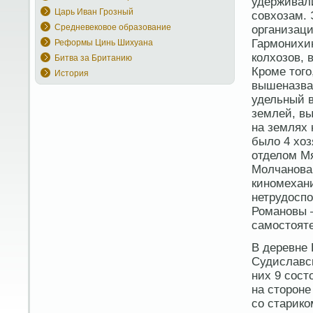
удерживали
Царь Иван Грозный
совхозам. 
Средневековое образование
организаци
Гармонихин
Реформы Цинь Шихуана
колхозов, 
Битва за Британию
Кроме того
История
вышеназва
удельный в
землей, вы
на землях 
было 4 хо
отделом Мя
Молчанова
киномехан
нетрудоспо
Романовы –
самостоят
В деревне
Судиславск
них 9 сост
на стороне
со старико