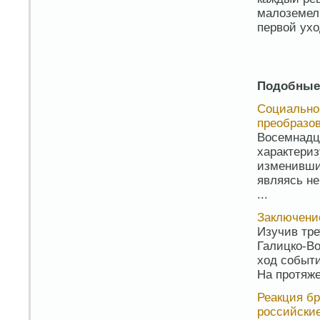
малоземел
первой ухо
Подобные
Социально
преобразов
Восемнадца
характериз
изменивши
являясь н
...
Заключени
Изучив тре
Галицко-В
ход событ
На протяже
Реакция б
российски