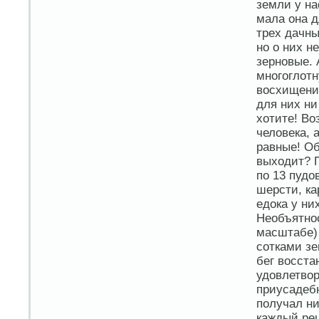
земли у на
мала она д
трех дачны
но о них н
зерновые. 
многоглотн
восхищение
для них ни
хотите! Во
человека, 
равные! Об
выходит? П
по 13 пудо
шерсти, ка
едока у н
Необъятнос
масштабе)
сотками з
бег восста
удовлетвор
приусадебн
получал ни
каждый реш