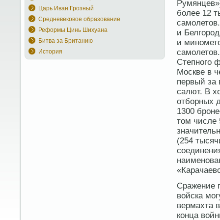
Румянцев»)
Царь Иван Грозный
более 12 т
Средневековое образование
самолетов.
Реформы Цинь Шихуана
и Белгород
Битва за Британию
и миномето
самолетов.
История
Степного ф
Москве в ч
первый за
салют. В х
отборных д
1300 броне
том числе 
значитель
(254 тысяч
соединения
наименован
«Карачаевс
Сражение п
войска мог
вермахта в
конца войн