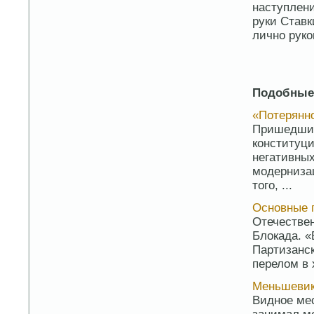
наступлени
руки Ставк
лично рук
Подобные
«Потерянн
Пришедшие
конституци
негативных
модерниза
того, ...
Основные 
Отечествен
Блокада. «
Партизанск
перелом в 
Меньшеви
Видное ме