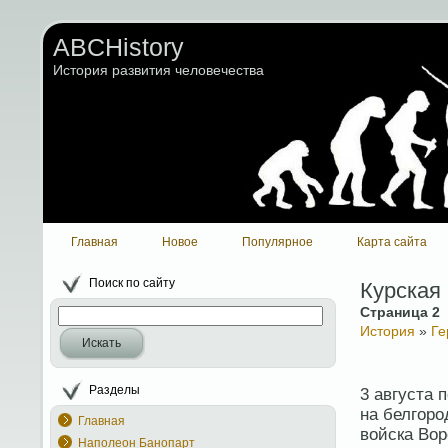
ABCHistory
История развития человечества
Главная
Новое
Популярное
Карта сайта
Поиск по сайту
Курская
Страница 2
История
»
Ге
Искать
Разделы
3 августа 
на белгоро
Главная
войска Вор
Наполеон Банопарт