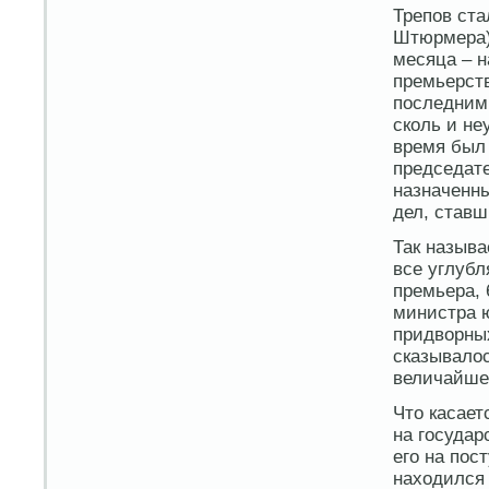
Трепов ста
Штюрмера) 
месяца – н
премьерств
последним
сколь и не
время был
председате
назначенны
дел, ставш
Так называ
все углубл
премьера, 
министра ю
придворны
сказывалос
величайшег
Что касает
на государ
его на пос
находился 