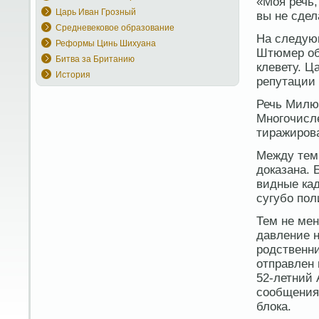
«Моя речь,
Царь Иван Грозный
вы не сдел
Средневековое образование
На следую
Реформы Цинь Шихуана
Штюмер обр
Битва за Британию
клевету. Ц
История
репутации
Речь Милюк
Многочисле
тиражиров
Между тем
доказана. 
видные ка
сугубо пол
Тем не мен
давление н
родственни
отправлен 
52-летний 
сообщения
блока.