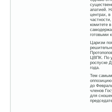
существен
апатией. 
центрах, в
частности
комитете в
самодержа
готовыми к
Царизм по
решительны
Протопопо
ЦВПК. По у
роспуске Д
года.
Тем самым 
оппозицию 
до Феврал
членов Гос
для сноше
председате