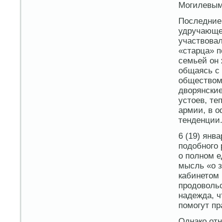
Могилевым
Последние
удручающе
участвовал
«старца» п
семьей он
общаясь с
обществом
дворянски
устоев, те
армии, в 
тенденции.
6 (19) янв
подобного 
о полном е
мысль «о 
кабинетом 
продоволь
надежда, ч
помогут пр
Однако отн