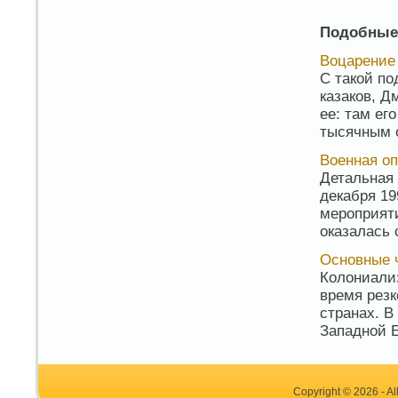
Подобные
Воцарение
С такой по
казаков, Д
ее: там ег
тысячным о
Военная о
Детальная 
декабря 19
мероприяти
оказалась 
Основные 
Колониали
время резк
странах. В
Западной 
Copyright © 2026 - Al