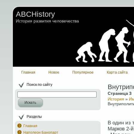
ABCHistory
История развития человечества
Главная
Новое
Популярное
Карта сайта
Поиск по сайту
Внутрипо
Страница 3
История
»
Им
Искать
Внутриполити
Разделы
В один из 
Главная
Марков 2-й
Наполеон Банопарт