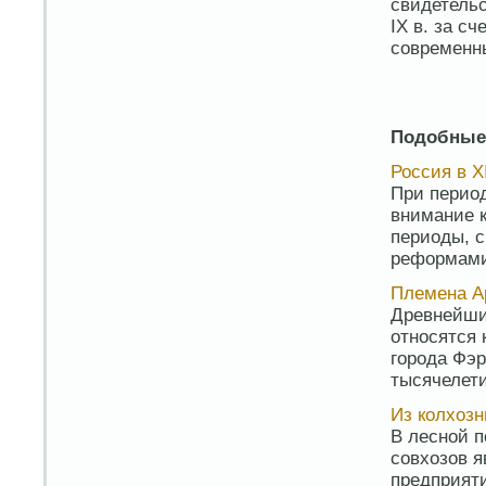
свидетельс
IX в. за с
современн
Подобные
Россия в X
При период
внимание к
периоды, 
реформами 
Племена А
Древнейши
относятся 
города Фэр
тысячелети
Из колхозн
В лесной п
совхозов 
предприят