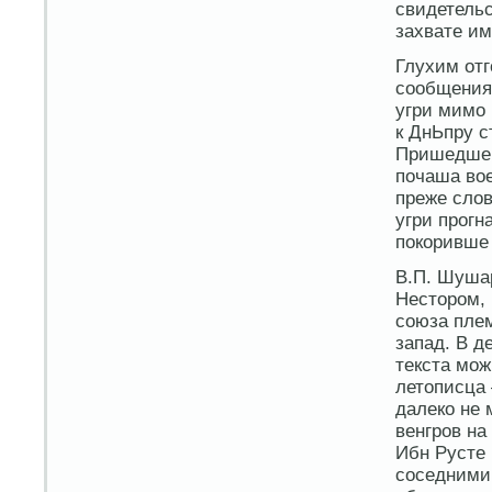
свидетельс
захвате им
Глухим отг
сообщения 
угри мимо 
к ДнЬпру с
Пришедше 
почаша вое
преже сло
угри прог
покоривше 
В.П. Шушар
Нестором, 
союза плем
запад. В д
текста мо
летописца 
далеко не 
венгров на
Ибн Русте 
соседними 