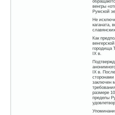
обращаются
венгры «от
Румской зе
Не исключе
каганата, 
славянских
Как предпо
венгерской
городища Т
IX в.
Подтвержде
анонимного
IX в. Посл
сторонами 
заключен м
требования
размере 10
пределы Ру
удовлетвор
Упоминани