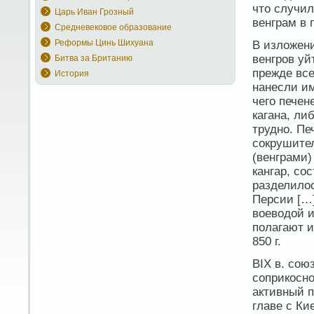
что случил
Царь Иван Грозный
венграм в 
Средневековое образование
Реформы Цинь Шихуана
В изложен
венгров уй
Битва за Британию
прежде все
История
нанесли им
чего печен
кагана, ли
трудно. Пе
сокрушител
(венграми)
кангар, со
разделилос
Персии […]
воеводой и
полагают и
850 г.
ВIX в. сою
соприкосно
активный п
главе с Ки