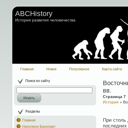
ABCHistory
История развития человечества
Главная
Новое
Популярное
Карта сайта
Поиск по сайту
Восточн
вв.
Страница 7
Искать
История
» Во
Разделы
При столь 
Главная
последних 
Наполеон Банопарт