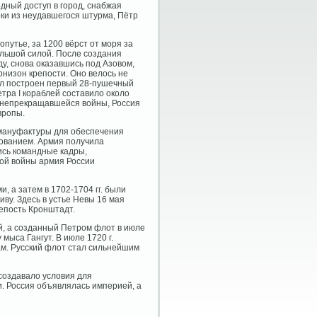
одный доступ в город, снабжая
ки из неудавшегося штурма, Пётр
путье, за 1200 вёрст от моря за
ольшой силой. После создания
у, снова оказавшись под Азовом,
арнизон крепости. Оно велось не
 был построен первый 28-пушечный
тра I кораблей составило около
х непрекращавшейся войны, Россия
вропы.
 мануфактуры для обеспечения
ованием. Армия получила
ись командные кадры,
ной войны армия России
, а затем в 1702-1704 гг. были
иву. Здесь в устье Невы 16 мая
репость Кронштадт.
й, а созданный Петром флот в июле
мыса Гангут. В июле 1720 г.
ам. Русский флот стал сильнейшим
создавало условия для
и. Россия объявлялась империей, а