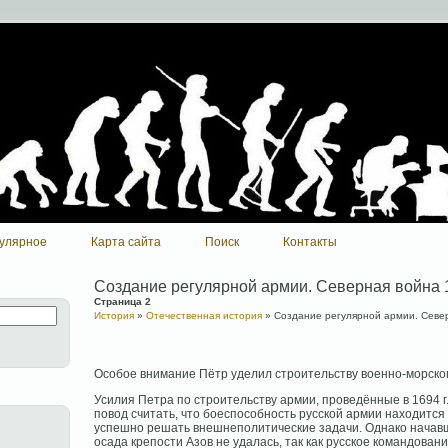
улярное
Карта сайта
Поиск
Контакты
Создание регулярной армии. Северная война 1
Страница 2
История
»
Отечественная история
» Создание регулярной армии. Север
Особое внимание Пётр уделил строительству военно-морско
Усилия Петра по строительству армии, проведённые в 1694 
повод считать, что боеспособность русской армии находится
успешно решать внешнеполитические задачи. Однако начавш
осада крепости Азов не удалась, так как русское командован