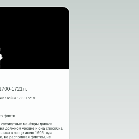
700-1721гг.
ная война 1700-1721гг.
го флота.
г. сухопутные манёвры давали
 на должном уровне и она способна
аяся в конце июля 1695 года
ие, не располагая флотом, не