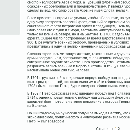
смогло изолировать Азов с моря, а Турецкий флот имел своб
осаждённых боеприпасами и продовольствием. Извлекая уро
сделал вывод, что блокировать Азов, не имея флота, нельзя.
Были приложены огромные усилия, чтобы в Воронеже, на сухо
одну зиму построить азовский флот, ставший со временем б
собственного флота петровская армия в следующем, 1696 год
блокировав его с суши и с моря, заставила капитулировать г
только на юге и на севере, но и на Балтике. В 1708 г. здесь
фрегат. Общее число построенных за время царствование Пе
900. В результате военных реформ, проведённых в условия
превратилась в одну из великих военных и морских держав Е
Спешно строились металлургические, текстильные и другие
армии вооружением, боеприпасами, снаряжением, обмундир
совершенное оружие отечественного производства. Готовил
разрабатывались военные и морские Уставы. К концу Север
насчитывала более 200 тыс. человек.
В 1701 г. русские войска одержали первую победу над шведами
взяты ряд крепостей, что позволило им выйти к Финскому зал
1703 г.был основан Петербург и создана в Финском заливе к
В 1909 г. Пётр одерживает над шведами победу под Полтаво
1714 г. одержал решительную победу над шведским флотом у 
шведский флот потерпел второе поражение у острова Гренг
на Балтике.
По Ништадскому миру Россия получила выход в Балтику, что 
экономического, политического и культурного развития Росси
Пётр I – императором
Страницы:
1
2