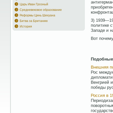
антигерман
Царь Иван Грозный
приобрете
Средневековое образование
конфронта
Реформы Цинь Шихуана
3) 1939—19
Битва за Британию
политике с
История
Западе и н
Вот почему
Подобные
Внешняя п
Рос между
дипломати
Венгрией и
победы рус
Россия в 1
Периодизац
поворотны
государст