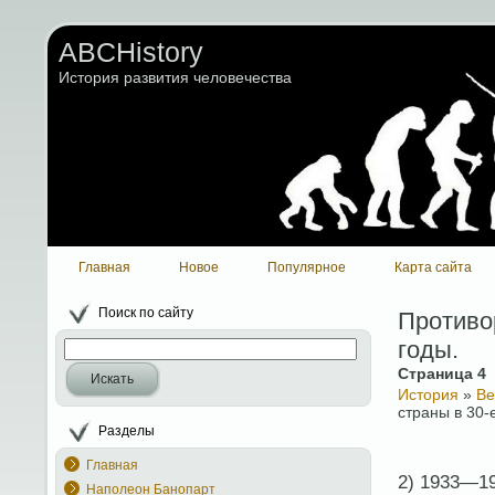
ABCHistory
История развития человечества
Главная
Новое
Популярное
Карта сайта
Поиск по сайту
Противо
годы.
Страница 4
Искать
История
»
Ве
страны в 30-
Разделы
Главная
2) 1933—19
Наполеон Банопарт