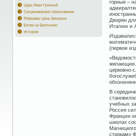
горные – н
Царь Иван Грозный
адмиралте
Средневековое образование
иностранны
Реформы Цинь Шихуана
Дворян дл
Битва за Британию
Италию и 
История
Издавались
математиче
(первое изд
«Ведомости
желающие. 
церковно-с
богослуже
обозначени
В середине
становилос
учебных за
Россия сил
Франции им
школах сос
Магницкого
строкам» Ф