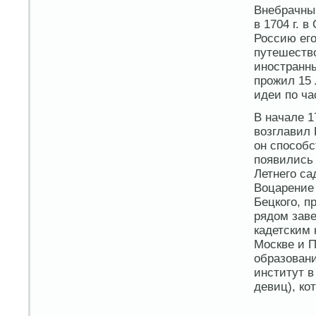
Внебрачны
в 1704 г. 
Россию его
путешество
иностранны
прожил 15 
идеи по ча
В начале 1
возглавил 
он способ
появились 
Летнего са
Воцарение 
Бецкого, п
рядом зав
кадетским 
Москве и П
образовани
институт в
девиц), ко