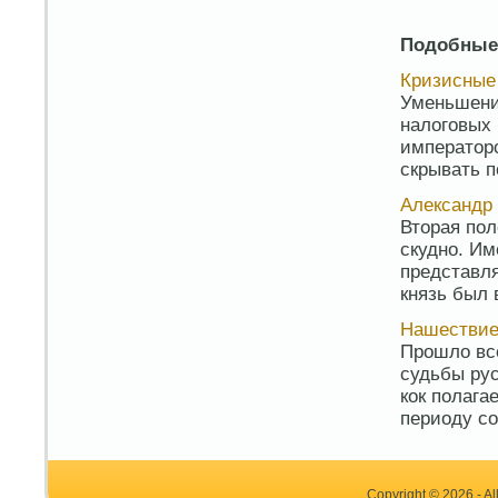
Подобные
Кризисные
Уменьшени
налоговых
императорс
скрывать по
Александр 
Вторая по
скудно. Им
представл
князь был 
Нашестви
Прошло все
судьбы рус
кок полага
периоду со
Copyright © 2026 - Al