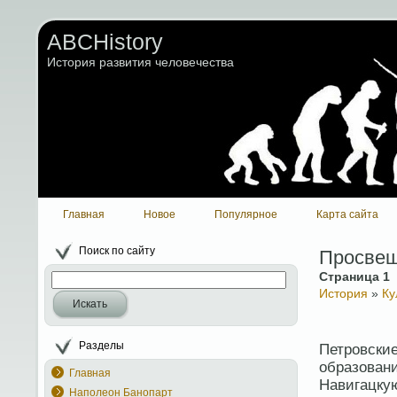
ABCHistory
История развития человечества
Главная
Новое
Популярное
Карта сайта
Поиск по сайту
Просве
Страница 1
История
»
Ку
Искать
Разделы
Петровски
образовани
Главная
Навигацкую
Наполеон Банопарт