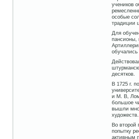
учеников 
ремесленни
особые со
традиции 
Для обуче
пансионы, 
Артиллери
обучались 
Действова
штурмански
десятков.
В 1725 г. 
университе
и М. В, Ло
большое чи
вышли мног
художеств.
Во второй 
попытку р
активным п