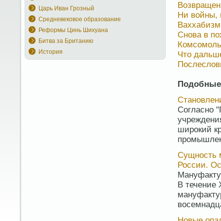
Возвращен
Царь Иван Грозный
Ни войны,
Средневековое образование
Ваххабизм
Реформы Цинь Шихуана
Снова в по
Битва за Британию
Комсомольс
История
Что дальш
Послеслов
Подобные
Становлен
Согласно "
учреждени
широкий кр
промышленн
Сущность м
России. О
Мануфактур
В течение 
мануфактур
восемнадца
Новые опал