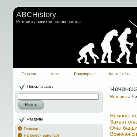
ABCHistory
История развития человечества
Главная
Новое
Популярное
Карта сайта
Поиск по сайту
Чеченск
История
» Че
Искать
Немного и
Разделы
Захват вл
Очаг банд
Главная
Военная о
Наполеон Банопарт