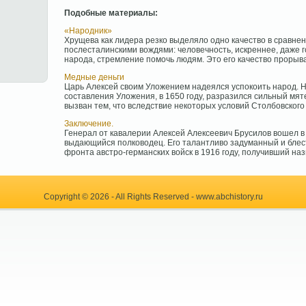
Подобные материалы:
«Народник»
Хрущева как лидера резко выделяло одно качество в сравнен
послесталинскими вождями: человечность, искреннее, даже 
народа, стремление помочь людям. Это его качество прорывал
Медные деньги
Царь Алексей своим Уложением надеялся успокоить народ. Но
составления Уложения, в 1650 году, разразился сильный мят
вызван тем, что вследствие некоторых условий Столбовского м
Заключение.
Генерал от кавалерии Алексей Алексеевич Брусилов вошел в
выдающийся полководец. Его талантливо задуманный и бле
фронта австро-германских войск в 1916 году, получивший назв
Copyright © 2026 - All Rights Reserved - www.abchistory.ru