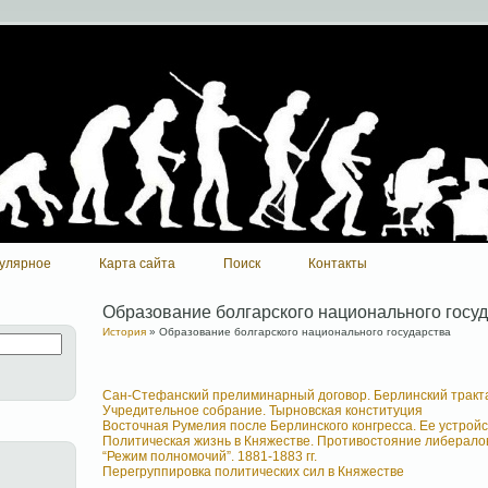
улярное
Карта сайта
Поиск
Контакты
Образование болгарского национального госу
История
» Образование болгарского национального государства
Сан-Стефанский прелиминарный договор. Берлинский тракт
Учредительное собрание. Тырновская конституция
Восточная Румелия после Берлинского конгресса. Ее устрой
Политическая жизнь в Княжестве. Противостояние либерало
“Режим полномочий”. 1881-1883 гг.
Перегруппировка политических сил в Княжестве