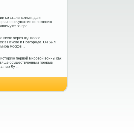
ии со сталинскими, да и
горячее сочувствие положению
ось уже во вре ...
 всего через год после
еж в Пскове и Новгороде. Он был
ира москов ...
 историю первой мировой войны как
стяще осуществленный прорыв
ание Лу ...