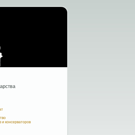
дарства
ат
ство
в и консерваторов