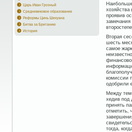
Наибольше
Царь Иван Грозный
хозяйства 
Средневековое образование
проявив ос
Реформы Цинь Шихуана
замечания
Битва за Британию
второстепе
История
Вторая сес
шесть меся
самое жарк
неизвестно
финансово
информаци
благополуч
комиссии 
одобрили е
Между тем 
хедив под
принять па
отметить, 
завершения
свидетельс
тогда, ког