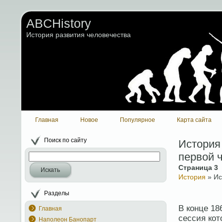
ABCHistory
История развития человечества
Главная
Новое
Популярное
Карта сайта
Поиск по сайту
История 
первой ч
Страница 3
Искать
История
» Ис
Разделы
В конце 18
Главная
сессия кот
Наполеон Банопарт