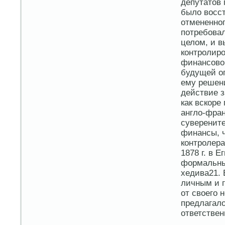
депутатов 
было восс
отмененног
потребовал
целом, и в
контролиро
финансово
будущей оп
ему решени
действие з
как вскоре
англо-фран
суверените
финансы, 
контролера
1878 г. в 
формальны
хедива21.
личным и 
от своего 
предлагало
ответствен