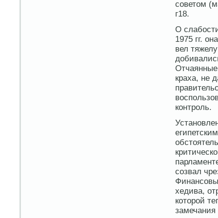
советом (м
г18.
О слабости
1975 гг. о
вел тяжелу
добивались
Отчаянные
краха, не 
правительс
воспользо
контроль.
Установлен
египетски
обстоятель
критическо
парламенте
созвал чре
Финансовый
хедива, от
которой те
замечания 