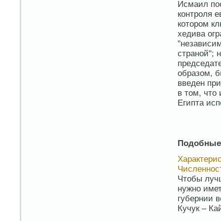
Исмаил по
контроля е
котором кл
хедива огр
"независим
страной"; 
председате
образом, б
введен при
в том, что
Египта ис
Подобные
Характерис
Численнос
Чтобы лучш
нужно имет
губернии в
Кучук – Ка