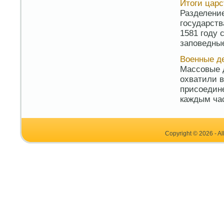
Итоги цар
Разделение
государств
1581 году 
заповедные
Военные д
Массовые д
охватили в
присоедине
каждым час
Copyright © 2026 - Al